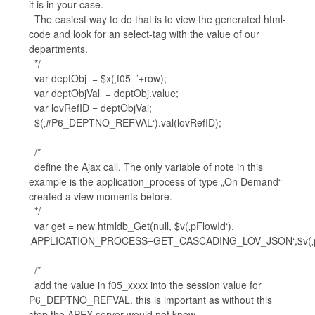
it is in your case.
The easiest way to do that is to view the generated html-
code and look for an select-tag with the value of our
departments.
*/
var deptObj = $x(‚f05_’+row);
var deptObjVal = deptObj.value;
var lovRefID = deptObjVal;
$(‚#P6_DEPTNO_REFVAL‘).val(lovRefID);
/*
define the Ajax call. The only variable of note in this
example is the application_process of type „On Demand“
created a view moments before.
*/
var get = new htmldb_Get(null, $v(‚pFlowId‘),
‚APPLICATION_PROCESS=GET_CASCADING_LOV_JSON‘,$v(‚pF
/*
add the value in f05_xxxx into the session value for
P6_DEPTNO_REFVAL. this is important as without this
step the APEX server would not know