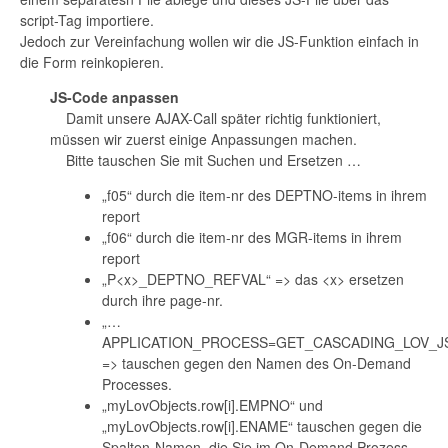
script-Tag importiere.
Jedoch zur Vereinfachung wollen wir die JS-Funktion einfach in
die Form reinkopieren.
JS-Code anpassen
Damit unsere AJAX-Call später richtig funktioniert,
müssen wir zuerst einige Anpassungen machen.
Bitte tauschen Sie mit Suchen und Ersetzen …
„f05“ durch die item-nr des DEPTNO-items in ihrem
report
„f06“ durch die item-nr des MGR-items in ihrem
report
„P<x>_DEPTNO_REFVAL“ => das <x> ersetzen
durch ihre page-nr.
„…
APPLICATION_PROCESS=GET_CASCADING_LOV_
=> tauschen gegen den Namen des On-Demand
Processes.
„myLovObjects.row[i].EMPNO“ und
„myLovObjects.row[i].ENAME“ tauschen gegen die
Spalten-Namen, die Sie im On-Demand Prozess