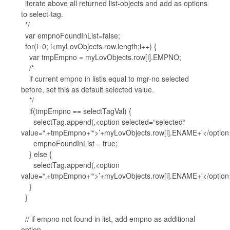
iterate above all returned list-objects and add as options
to select-tag.
*/
var empnoFoundInList=false;
for(i=0; i<myLovObjects.row.length;i++) {
var tmpEmpno = myLovObjects.row[i].EMPNO;
/*
if current empno in listis equal to mgr-no selected
before, set this as default selected value.
*/
if(tmpEmpno == selectTagVal) {
selectTag.append(‚<option selected=“selected“
value=“‚+tmpEmpno+'“>’+myLovObjects.row[i].ENAME+'</option>
empnoFoundInList = true;
} else {
selectTag.append(‚<option
value=“‚+tmpEmpno+'“>’+myLovObjects.row[i].ENAME+'</option>
}
}
// if empno not found in list, add empno as additional
option.