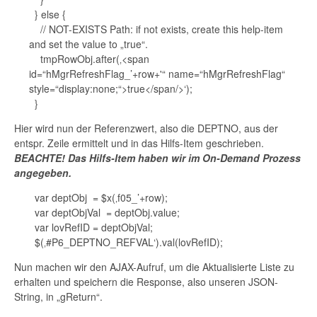
} else {
// NOT-EXISTS Path: if not exists, create this help-item
and set the value to „true“.
tmpRowObj.after(‚<span
id=“hMgrRefreshFlag_’+row+'“ name=“hMgrRefreshFlag“
style=“display:none;“>true</span/>‘);
}
Hier wird nun der Referenzwert, also die DEPTNO, aus der
entspr. Zeile ermittelt und in das Hilfs-Item geschrieben.
BEACHTE! Das Hilfs-Item haben wir im On-Demand Prozess
angegeben.
var deptObj = $x(‚f05_’+row);
var deptObjVal = deptObj.value;
var lovRefID = deptObjVal;
$(‚#P6_DEPTNO_REFVAL‘).val(lovRefID);
Nun machen wir den AJAX-Aufruf, um die Aktualisierte Liste zu
erhalten und speichern die Response, also unseren JSON-
String, in „gReturn“.