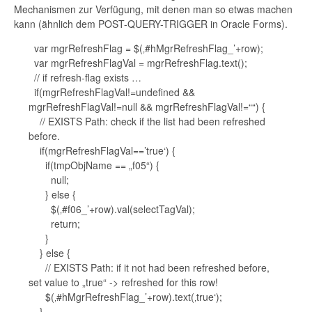
Mechanismen zur Verfügung, mit denen man so etwas machen
kann (ähnlich dem POST-QUERY-TRIGGER in Oracle Forms).
var mgrRefreshFlag = $(‚#hMgrRefreshFlag_’+row);
var mgrRefreshFlagVal = mgrRefreshFlag.text();
// if refresh-flag exists …
if(mgrRefreshFlagVal!=undefined &&
mgrRefreshFlagVal!=null && mgrRefreshFlagVal!=““) {
// EXISTS Path: check if the list had been refreshed
before.
if(mgrRefreshFlagVal==’true‘) {
if(tmpObjName == „f05“) {
null;
} else {
$(‚#f06_’+row).val(selectTagVal);
return;
}
} else {
// EXISTS Path: if it not had been refreshed before,
set value to „true“ -> refreshed for this row!
$(‚#hMgrRefreshFlag_’+row).text(‚true‘);
}