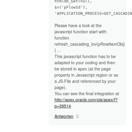
htmldb_Get(null,
$v('pFlowId'),
'APPLICATION_PROCESS=GET_CASCADI
Please have a look at the
javascript function start with:
function
refresh_cascading_lov(pRowItemObj)
{ …
This javascript function has to be
adapted to your coding and then
be stored in apex (at the page
property in Javascript region or as
a JS-File and referenced by your
page).
You can see the final integration at
http://apex.oracle.com/pls/apex/f?
p=39514
Antworten