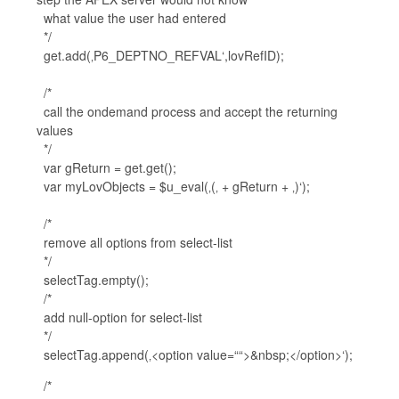
what value the user had entered
*/
get.add(‚P6_DEPTNO_REFVAL‘,lovRefID);
/*
call the ondemand process and accept the returning
values
*/
var gReturn = get.get();
var myLovObjects = $u_eval(‚(‚ + gReturn + ‚)‘);
/*
remove all options from select-list
*/
selectTag.empty();
/*
add null-option for select-list
*/
selectTag.append(‚<option value=““>&nbsp;</option>‘);
/*