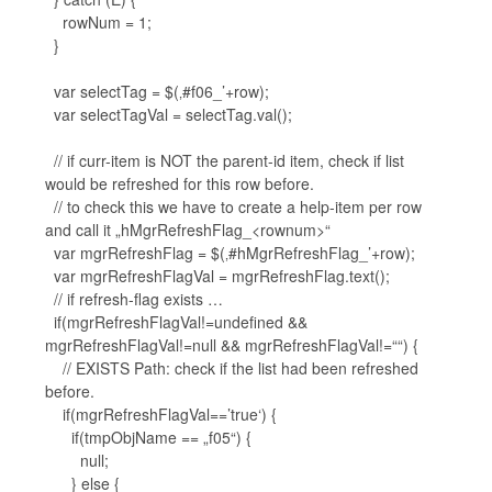
rowNum = 1;
}
var selectTag = $(‚#f06_’+row);
var selectTagVal = selectTag.val();
// if curr-item is NOT the parent-id item, check if list
would be refreshed for this row before.
// to check this we have to create a help-item per row
and call it „hMgrRefreshFlag_<rownum>“
var mgrRefreshFlag = $(‚#hMgrRefreshFlag_’+row);
var mgrRefreshFlagVal = mgrRefreshFlag.text();
// if refresh-flag exists …
if(mgrRefreshFlagVal!=undefined &&
mgrRefreshFlagVal!=null && mgrRefreshFlagVal!=““) {
// EXISTS Path: check if the list had been refreshed
before.
if(mgrRefreshFlagVal==’true‘) {
if(tmpObjName == „f05“) {
null;
} else {