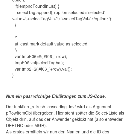
if(!empnoFoundInList) {
selectTag.append(‚<option selected=“selected“
value=“‚+selectTagVal+'“>’+selectTagVal+'</option>‘);
}
/*
at least mark default value as selected.
*/
var tmpF06=$(‚#f06_’+row);
tmpF06.val(selectTagVal);
var tmp2=$(‚#f06_’+row).val();
}
Nun ein paar wichtige Erklärungen zum JS-Code.
Der funktion „refresh_cascading_lov“ wird als Argument
pRowItemObj übergeben. Hier steht später die Select-Liste als
Objekt drin, auf das der Anwender geklickt hat (also entweder
DEPTNO oder MGR).
Als erstes ermitteln wir nun den Namen und die ID des