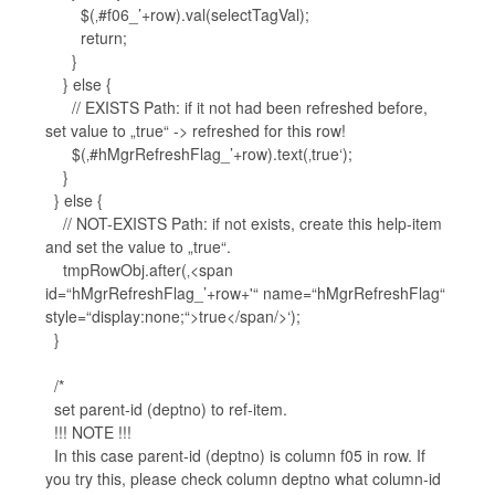
$(‚#f06_’+row).val(selectTagVal);
return;
}
} else {
// EXISTS Path: if it not had been refreshed before,
set value to „true“ -> refreshed for this row!
$(‚#hMgrRefreshFlag_’+row).text(‚true‘);
}
} else {
// NOT-EXISTS Path: if not exists, create this help-item
and set the value to „true“.
tmpRowObj.after(‚<span
id=“hMgrRefreshFlag_’+row+'“ name=“hMgrRefreshFlag“
style=“display:none;“>true</span/>‘);
}
/*
set parent-id (deptno) to ref-item.
!!! NOTE !!!
In this case parent-id (deptno) is column f05 in row. If
you try this, please check column deptno what column-id