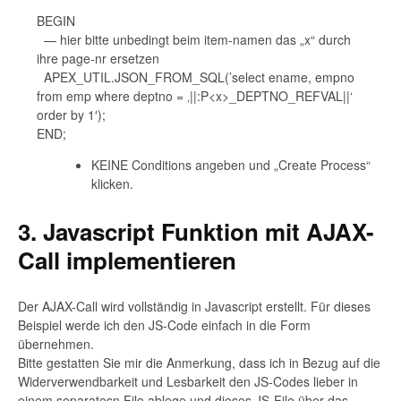
BEGIN
— hier bitte unbedingt beim item-namen das „x“ durch
ihre page-nr ersetzen
APEX_UTIL.JSON_FROM_SQL(’select ename, empno
from emp where deptno = ‚||:P<x>_DEPTNO_REFVAL||‘
order by 1′);
END;
KEINE Conditions angeben und „Create Process“
klicken.
3. Javascript Funktion mit AJAX-
Call implementieren
Der AJAX-Call wird vollständig in Javascript erstellt. Für dieses
Beispiel werde ich den JS-Code einfach in die Form
übernehmen.
Bitte gestatten Sie mir die Anmerkung, dass ich in Bezug auf die
Widerverwendbarkeit und Lesbarkeit den JS-Codes lieber in
einem separatesn File ablege und dieses JS-File über das