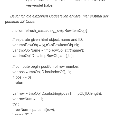
verwendet haben.
Bevor ich die einzelnen Codestellen erkläre, hier erstmal der
gesamte JS-Code.
function refresh_cascading_lov(pRowItemObj){
// separate given html-object, name and ID.
var tmpRowObj = $(‚#’+pRowItemObj.id);
var tmpObjName = tmpRowObj.attr(’name‘);
var tmpObjID = tmpRowObj.attr(‚id‘);
// compute begin-position of row-number.
var pos = tmpObjID.lastIndexOf(‚_‘);
if(pos <= 0)
return;
var row = tmpObjID.substring(pos+1, tmpObjID.length);
var rowNum = null;
try {
rowNum = parseInt(row);
} catch (E) {