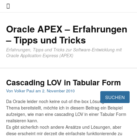
Zum
About
Impres
Datensc
Inhalt
springen
Oracle APEX – Erfahrungen
– Tipps und Tricks
Erfahrungen, Tipps und Tricks zur Software-Entwicklung mit
Oracle Application Express (APEX)
Cascading LOV in Tabular Form
Von
Volker Paul
am
2. November 2010
Da Oracle leider noch keine out-of-the-box Lösung zu diesem
Thema bereitstellt, möchte ich in diesem Beitrag ein Beispiel
aufzeigen, wie man eine cascading LOV in einer Tabular Form
realisieren kann.
Es gibt sicherlich noch andere Ansätze und Lösungen, aber
diese erscheint mir derzeit die einfachste funktionierende zu