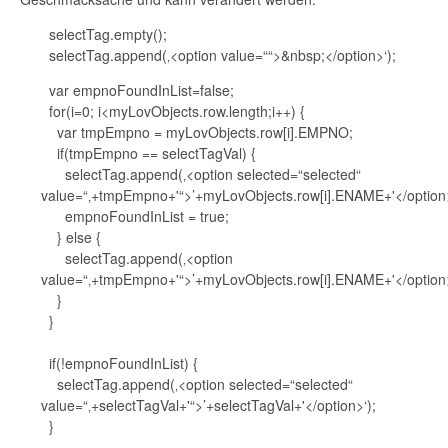
selectTag.empty();
selectTag.append(‚<option value=““>&nbsp;</option>‘);
var empnoFoundInList=false;
for(i=0; i<myLovObjects.row.length;i++) {
var tmpEmpno = myLovObjects.row[i].EMPNO;
if(tmpEmpno == selectTagVal) {
selectTag.append(‚<option selected=“selected“
value=“‚+tmpEmpno+'“>’+myLovObjects.row[i].ENAME+'</option>
empnoFoundInList = true;
} else {
selectTag.append(‚<option
value=“‚+tmpEmpno+'“>’+myLovObjects.row[i].ENAME+'</option>
}
}
if(!empnoFoundInList) {
selectTag.append(‚<option selected=“selected“
value=“‚+selectTagVal+'“>’+selectTagVal+'</option>‘);
}