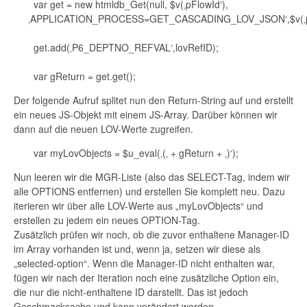
var get = new htmldb_Get(null, $v(‚pFlowId‘),
‚APPLICATION_PROCESS=GET_CASCADING_LOV_JSON‘,$v(‚pF
get.add(‚P6_DEPTNO_REFVAL‘,lovRefID);
var gReturn = get.get();
Der folgende Aufruf splitet nun den Return-String auf und erstellt
ein neues JS-Objekt mit einem JS-Array. Darüber können wir
dann auf die neuen LOV-Werte zugreifen.
var myLovObjects = $u_eval(‚(‚ + gReturn + ‚)‘);
Nun leeren wir die MGR-Liste (also das SELECT-Tag, indem wir
alle OPTIONS entfernen) und erstellen Sie komplett neu. Dazu
iterieren wir über alle LOV-Werte aus „myLovObjects“ und
erstellen zu jedem ein neues OPTION-Tag.
Zusätzlich prüfen wir noch, ob die zuvor enthaltene Manager-ID
im Array vorhanden ist und, wenn ja, setzen wir diese als
„selected-option“. Wenn die Manager-ID nicht enthalten war,
fügen wir nach der Iteration noch eine zusätzliche Option ein,
die nur die nicht-enthaltene ID darstellt. Das ist jedoch
Geschmacksache und kann verändert werden.