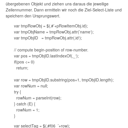
übergebenen Objekt und ziehen uns daraus die jeweilige
Zeilennummer. Dann ermitteln wir noch die Ziel-Select-Liste und
speichern den Ursprungswert.
var tmpRowObj = $(‚#’+pRowItemObj.id);
var tmpObjName = tmpRowObj.attr(’name‘);
var tmpObjID = tmpRowObj.attr(‚id‘);
// compute begin-position of row-number.
var pos = tmpObjID.lastIndexOf(‚_‘);
if(pos <= 0)
return;
var row = tmpObjID.substring(pos+1, tmpObjID.length);
var rowNum = null;
try {
rowNum = parseInt(row);
} catch (E) {
rowNum = 1;
}
var selectTag = $(‚#f06_’+row);