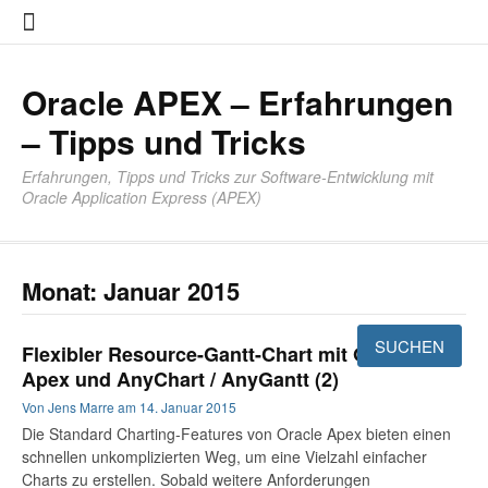
Zum
About
Impres
Datensc
Inhalt
springen
Oracle APEX – Erfahrungen
– Tipps und Tricks
Erfahrungen, Tipps und Tricks zur Software-Entwicklung mit
Oracle Application Express (APEX)
Monat:
Januar 2015
Flexibler Resource-Gantt-Chart mit Oracle
Apex und AnyChart / AnyGantt (2)
Von
Jens Marre
am
14. Januar 2015
Die Standard Charting-Features von Oracle Apex bieten einen
schnellen unkomplizierten Weg, um eine Vielzahl einfacher
Charts zu erstellen. Sobald weitere Anforderungen