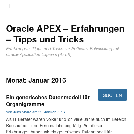
Zum
About
Impres
Datensc
Inhalt
springen
Oracle APEX – Erfahrungen
– Tipps und Tricks
Erfahrungen, Tipps und Tricks zur Software-Entwicklung mit
Oracle Application Express (APEX)
Monat:
Januar 2016
Ein generisches Datenmodell für
Organigramme
Von
Jens Marre
am
29. Januar 2016
Als IT-Berater waren Volker und ich viele Jahre auch im Bereich
Ressourcen- und Personalplanung tätig. Auf diesen
Erfahrungen haben wir ein generisches Datenmodell für