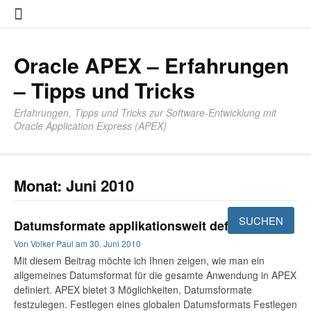
Zum
About
Impres
Datensc
Inhalt
springen
Oracle APEX – Erfahrungen
– Tipps und Tricks
Erfahrungen, Tipps und Tricks zur Software-Entwicklung mit
Oracle Application Express (APEX)
Monat:
Juni 2010
Datumsformate applikationsweit defnieren
Von
Volker Paul
am
30. Juni 2010
Mit diesem Beitrag möchte ich Ihnen zeigen, wie man ein
allgemeines Datumsformat für die gesamte Anwendung in APEX
definiert. APEX bietet 3 Möglichkeiten, Datumsformate
festzulegen. Festlegen eines globalen Datumsformats Festlegen