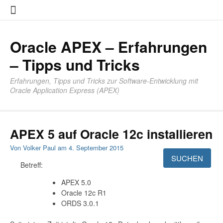
Zum
About
Impres
Datensc
Inhalt
springen
Oracle APEX – Erfahrungen
– Tipps und Tricks
Erfahrungen, Tipps und Tricks zur Software-Entwicklung mit
Oracle Application Express (APEX)
APEX 5 auf Oracle 12c installieren
Von
Volker Paul
am
4. September 2015
Betreff:
APEX 5.0
Oracle 12c R1
ORDS 3.0.1