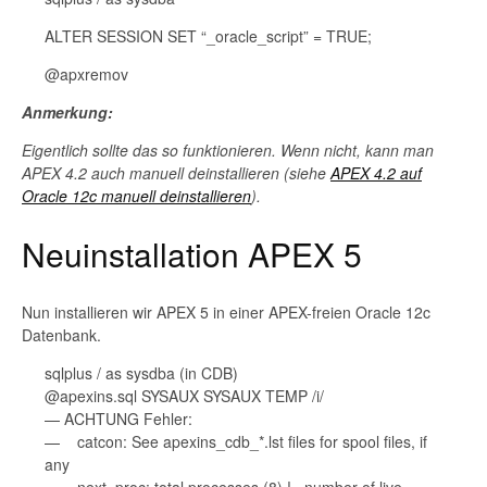
ALTER SESSION SET “_oracle_script” = TRUE;
@apxremov
Anmerkung:
Eigentlich sollte das so funktionieren. Wenn nicht, kann man
APEX 4.2 auch manuell deinstallieren (siehe
APEX 4.2 auf
Oracle 12c manuell deinstallieren
).
Neuinstallation APEX 5
Nun installieren wir APEX 5 in einer APEX-freien Oracle 12c
Datenbank.
sqlplus / as sysdba (in CDB)
@apexins.sql SYSAUX SYSAUX TEMP /i/
— ACHTUNG Fehler:
— catcon: See apexins_cdb_*.lst files for spool files, if
any