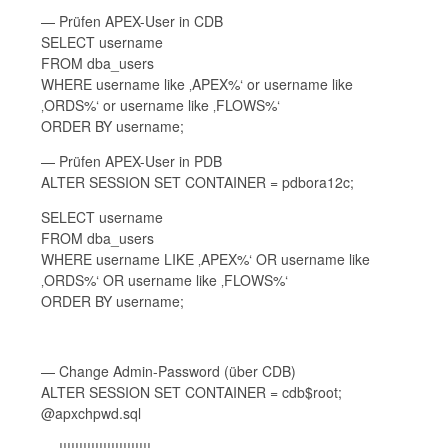
— Prüfen APEX-User in CDB
SELECT username
FROM dba_users
WHERE username like ‚APEX%‘ or username like
‚ORDS%‘ or username like ‚FLOWS%‘
ORDER BY username;
— Prüfen APEX-User in PDB
ALTER SESSION SET CONTAINER = pdbora12c;
SELECT username
FROM dba_users
WHERE username LIKE ‚APEX%‘ OR username like
‚ORDS%‘ OR username like ‚FLOWS%‘
ORDER BY username;
— Change Admin-Password (über CDB)
ALTER SESSION SET CONTAINER = cdb$root;
@apxchpwd.sql