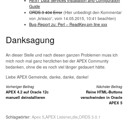
REST Data Services Installation and Configuration
Guide
ORDS 3 404 Error
(Hier unbedingt den Kommentar
von „krissco“, vom 14.05.2015, 10:41 beachten)
Bug-Report zu: Perl – ReadKey.pm line xxx
Danksagung
An dieser Stelle und nach diesen ganzen Problemen muss ich
mich noch mal ganz herzlichen bei der APEX Community
bedanken, ohne die es noch viel länger gedauert hätte.
Liebe APEX Gemeinde, danke, danke, danke!
Weiterlesen
Vorheriger Beitrag
Nächster Beitrag
APEX 4.2 auf Oracle 12c
Reine HTML-Buttons
manuell deinstallieren
verschwinden in Oracle
APEX 5
Schlagwörter:
Apex 5
,
APEX Listener
,
die
,
ORDS 3.0.1