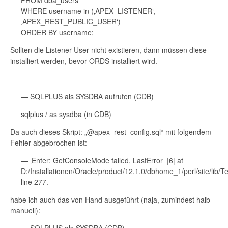
FROM dba_users
WHERE username in (‚APEX_LISTENER‘,
‚APEX_REST_PUBLIC_USER‘)
ORDER BY username;
Sollten die Listener-User nicht existieren, dann müssen diese
installiert werden, bevor ORDS installiert wird.
— SQLPLUS als SYSDBA aufrufen (CDB)
sqlplus / as sysdba (in CDB)
Da auch dieses Skript: „@apex_rest_config.sql“ mit folgendem
Fehler abgebrochen ist:
— ‚Enter: GetConsoleMode failed, LastError=|6| at
D:/Installationen/Oracle/product/12.1.0/dbhome_1/perl/site/lib
line 277.
habe ich auch das von Hand ausgeführt (naja, zumindest halb-
manuell):