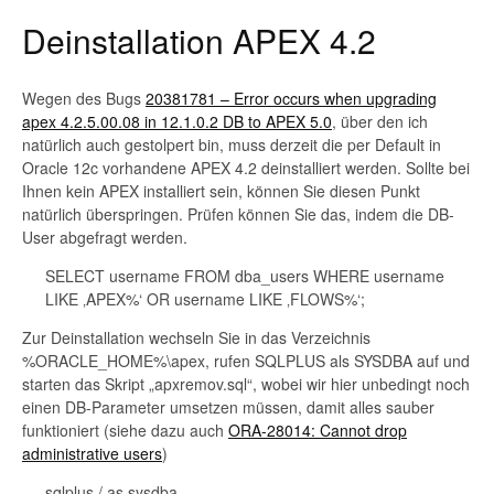
Deinstallation APEX 4.2
Wegen des Bugs
20381781 – Error occurs when upgrading
apex 4.2.5.00.08 in 12.1.0.2 DB to APEX 5.0
, über den ich
natürlich auch gestolpert bin, muss derzeit die per Default in
Oracle 12c vorhandene APEX 4.2 deinstalliert werden. Sollte bei
Ihnen kein APEX installiert sein, können Sie diesen Punkt
natürlich überspringen. Prüfen können Sie das, indem die DB-
User abgefragt werden.
SELECT username FROM dba_users WHERE username
LIKE ‚APEX%‘ OR username LIKE ‚FLOWS%‘;
Zur Deinstallation wechseln Sie in das Verzeichnis
%ORACLE_HOME%\apex, rufen SQLPLUS als SYSDBA auf und
starten das Skript „apxremov.sql“, wobei wir hier unbedingt noch
einen DB-Parameter umsetzen müssen, damit alles sauber
funktioniert (siehe dazu auch
ORA-28014: Cannot drop
administrative users
)
sqlplus / as sysdba