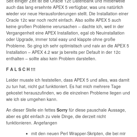
Seit einiger Zeit ist die Oracle 12c Datenbank und mittlerweile
auch das lang ersehnte APEX 5 verfügbar, was uns natürlich
wieder vor neue Herausforderungen stellt. Die Installation einer
Oracle 12c war noch recht einfach. Also sollte APEX 5 auch
keine großen Probleme verursachen – dachte ich, weil in der
Vergangenheit eine APEX Installation, egal ob Neuinstallation
oder Upgrade, immer total easy und klappte ohne große
Probleme. So ging ich sehr optimistisch und naiv an die APEX 5
Installation – APEX 4.2 war ja bereits per Default in der 12c
enthalten – sollte also kein Problem darstellen.
F A L S C H !!!
Leider musste ich feststellen, dass APEX 5 und alles, was damit
zu tun hat, nicht gut funktioniert. Es hat mich mehrere Tage
gekostet herauszufinden, wo die einzelnen Probleme liegen und
wie ich sie umgehen kann.
An dieser Stelle ein fettes
Sorry
für diese pauschale Aussage,
aber es gibt einfach zu viele Dinge, die derzeit nicht
funktionieren. Angefangen
mit den neuen Perl Wrapper-Skripten, die bei mir