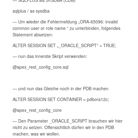
— SQLPLUS als SYSDBA (CDB)
sqlplus / as sysdba
— Um wieder die Fehlermeldung „ORA-65096: invalid
common user or role name “ zu unterbinden, folgendes
Statement absetzen:
ALTER SESSION SET „_ORACLE_SCRIPT“ = TRUE;
— nun das innerste Skript verwenden:
@apex_rest_config_core.sql
— und nun das Gleiche noch in der PDB machen
ALTER SESSION SET CONTAINER = pdbora12c;
@apex_rest_config_core
— Den Parameter _ORACLE_SCRIPT brauchen wir hier
nicht zu setzen. Offensichtlich dürfen wir in den PDB
machen, was wir wollen.