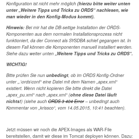
Konfiguration ist nicht mehr möglich
(hierzu bitte weiter unten
unter „Weitere Tipps und Tricks zu ORDS“ nachlesen, wie
man wieder in den Konfig-Modus kommt).
Hinweis:
Bei mir hat die DB-seitige Installation der ORDS-
Komponenten aus dem normalen Installationsprozess nicht
funktioniert, da der Connect als SYSDBA schief gegangen ist. In
diesem Fall können die Komponenten manuell installiert werden.
Siehe dazu weiter unten
„Weitere Tipps und Tricks zu ORDS“.
WICHTIG!
Bitte prüfen Sie nun
unbedingt
, ob im ORDS Konfig-Ordner
unter „.\ords\conf“ eine Datei mit dem Namen „apex.xml“
existiert. Wenn nicht kopieren Sie bitte direkt die Datei
„apex_pu.xml“ nach „apex.xml“ (
ohne diese Datei läuft
nichts!
) (siehe auch
ORDS 3 404 Error
– unbedingt auch
Kommentar von „krissco“, vom 14.05.2015, 10:41 beachten).
Jetzt müssen wir noch die APEX-Images als WAR-File
bereitstellen, damit wir diese im Tomcat deployen können. Dazu: