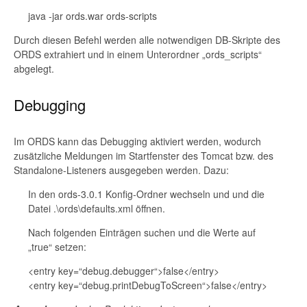
java -jar ords.war ords-scripts
Durch diesen Befehl werden alle notwendigen DB-Skripte des
ORDS extrahiert und in einem Unterordner „ords_scripts“
abgelegt.
Debugging
Im ORDS kann das Debugging aktiviert werden, wodurch
zusätzliche Meldungen im Startfenster des Tomcat bzw. des
Standalone-Listeners ausgegeben werden. Dazu:
In den ords-3.0.1 Konfig-Ordner wechseln und und die
Datei .\ords\defaults.xml öffnen.
Nach folgenden Einträgen suchen und die Werte auf
„true“ setzen:
<entry key=“debug.debugger“>false</entry>
<entry key=“debug.printDebugToScreen“>false</entry>