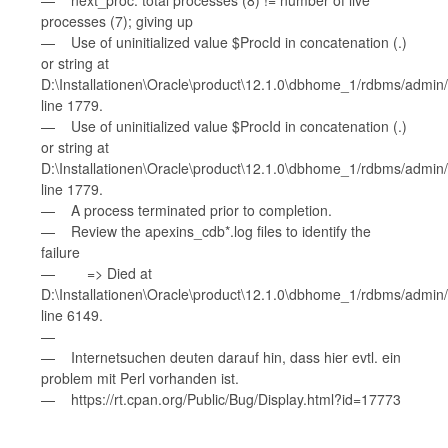
— next_proc: total processes (8) != number of live
processes (7); giving up
— Use of uninitialized value $ProcId in concatenation (.)
or string at
D:\Installationen\Oracle\product\12.1.0\dbhome_1/rdbms/admin
line 1779.
— Use of uninitialized value $ProcId in concatenation (.)
or string at
D:\Installationen\Oracle\product\12.1.0\dbhome_1/rdbms/admin
line 1779.
— A process terminated prior to completion.
— Review the apexins_cdb*.log files to identify the
failure
— => Died at
D:\Installationen\Oracle\product\12.1.0\dbhome_1/rdbms/admin
line 6149.
—
— Internetsuchen deuten darauf hin, dass hier evtl. ein
problem mit Perl vorhanden ist.
— https://rt.cpan.org/Public/Bug/Display.html?id=17773