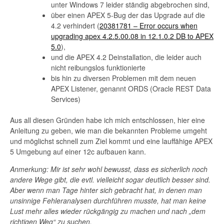
unter Windows 7 leider ständig abgebrochen sind,
über einen APEX 5-Bug der das Upgrade auf die
4.2 verhindert (
20381781 – Error occurs when
upgrading apex 4.2.5.00.08 in 12.1.0.2 DB to APEX
5.0
),
und die APEX 4.2 Deinstallation, die leider auch
nicht reibungslos funktionierte
bis hin zu diversen Problemen mit dem neuen
APEX Listener, genannt ORDS (Oracle REST Data
Services)
Aus all diesen Gründen habe ich mich entschlossen, hier eine
Anleitung zu geben, wie man die bekannten Probleme umgeht
und möglichst schnell zum Ziel kommt und eine lauffähige APEX
5 Umgebung auf einer 12c aufbauen kann.
Anmerkung: Mir ist sehr wohl bewusst, dass es sicherlich noch
andere Wege gibt, die evtl. vielleicht sogar deutlich besser sind.
Aber wenn man Tage hinter sich gebracht hat, in denen man
unsinnige Fehleranalysen durchführen musste, hat man keine
Lust mehr alles wieder rückgängig zu machen und nach „dem
richtigen Weg“ zu suchen.