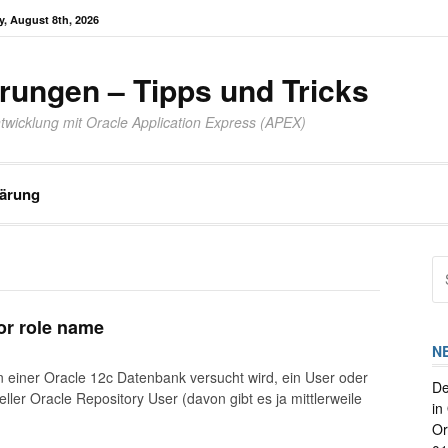
y, August 8th, 2026
rungen – Tipps und Tricks
twicklung mit Oracle Application Express (APEX)
lärung
Su
na
or role name
N
 einer Oracle 12c Datenbank versucht wird, ein User oder
De
ler Oracle Repository User (davon gibt es ja mittlerweile
in
Or