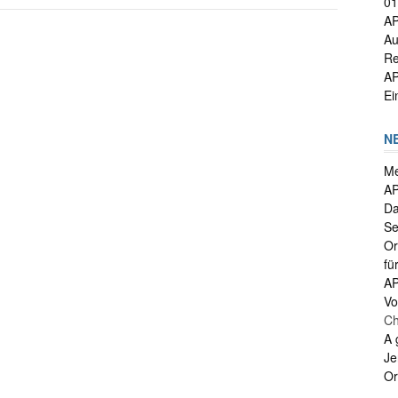
01
AP
Au
Re
AP
Ei
N
Me
AP
Da
Se
Or
fü
A
Vo
Ch
A 
Je
Or