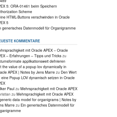
489
EX 5: ORA-01461 beim Speichern
thorization Scheme
ine HTML-Buttons verschwinden in Oracle
EX 5
n generisches Datenmodell für Organigramme
EUESTE KOMMENTARE
hrsprachigkeit mit Oracle APEX – Oracle
EX – Erfahrungen – Tipps und Tricks
zu
tumsformate applikationsweit defnieren
t the value of a popup lov dynamically in
acle APEX | Notes by Jens Marre
zu
Den Wert
r eine Popup LOV dynamisch setzen in Oracle
PEX
lker Paul
zu
Mehrsprachigkeit mit Oracle APEX
ristian
zu
Mehrsprachigkeit mit Oracle APEX
generic data model for organigrams | Notes by
ns Marre
zu
Ein generisches Datenmodell für
ganigramme