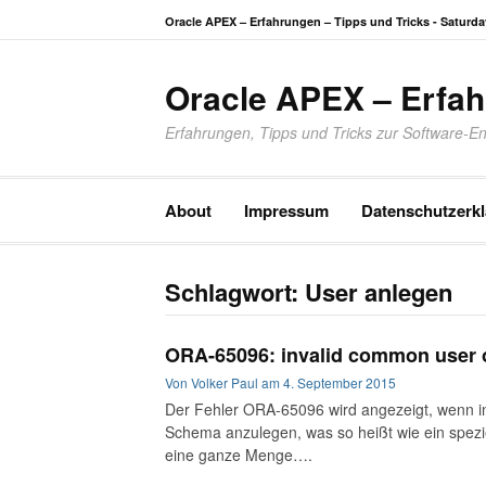
Zum
Oracle APEX – Erfahrungen – Tipps und Tricks -
Saturda
Inhalt
springen
Oracle APEX – Erfah
Erfahrungen, Tipps und Tricks zur Software-En
About
Impressum
Datenschutzerk
Schlagwort:
User anlegen
ORA-65096: invalid common user 
Von
Volker Paul
am
4. September 2015
Der Fehler ORA-65096 wird angezeigt, wenn in
Schema anzulegen, was so heißt wie ein speziel
eine ganze Menge….