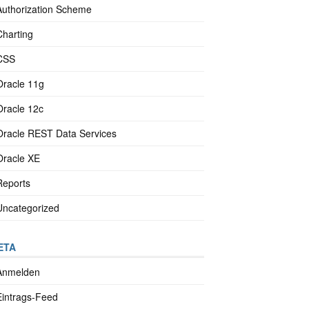
Authorization Scheme
Charting
CSS
Oracle 11g
Oracle 12c
Oracle REST Data Services
Oracle XE
Reports
Uncategorized
ETA
Anmelden
Eintrags-Feed