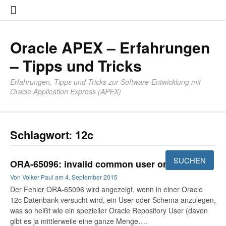
Zum
About
Impres
Datensc
Inhalt
springen
Oracle APEX – Erfahrungen
– Tipps und Tricks
Erfahrungen, Tipps und Tricks zur Software-Entwicklung mit
Oracle Application Express (APEX)
Schlagwort:
12c
ORA-65096: invalid common user or role name
Von
Volker Paul
am
4. September 2015
Der Fehler ORA-65096 wird angezeigt, wenn in einer Oracle
12c Datenbank versucht wird, ein User oder Schema anzulegen,
was so heißt wie ein spezieller Oracle Repository User (davon
gibt es ja mittlerweile eine ganze Menge….