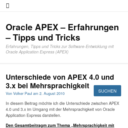
Zum
About
Impres
Datensc
Inhalt
springen
Oracle APEX – Erfahrungen
– Tipps und Tricks
Erfahrungen, Tipps und Tricks zur Software-Entwicklung mit
Oracle Application Express (APEX)
Unterschiede von APEX 4.0 und
3.x bei Mehrsprachigkeit
Von
Volker Paul
am
2. August 2010
In diesem Beitrag möchte ich die Unterschiede zwischen APEX
4.0 und 3.x im Umgang mit der Mehrsprachigkeit von Oracle
Application Express darstellen.
Den Gesamtbeitragm zum Thema „Mehrsprachigkeit mit