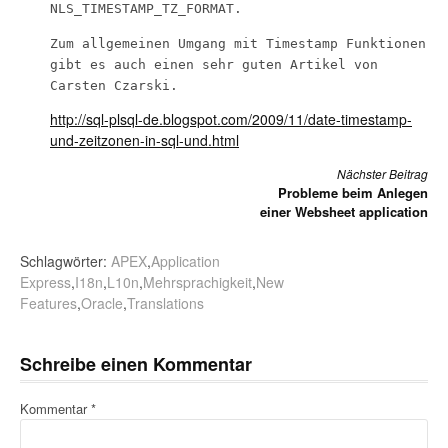
NLS_TIMESTAMP_TZ_FORMAT.
Zum allgemeinen Umgang mit Timestamp Funktionen
gibt es auch einen sehr guten Artikel von
Carsten Czarski.
http://sql-plsql-de.blogspot.com/2009/11/date-timestamp-
und-zeitzonen-in-sql-und.html
Weiterlesen
Nächster Beitrag
Probleme beim Anlegen
einer Websheet application
Schlagwörter:
APEX
,
Application
Express
,
I18n
,
L10n
,
Mehrsprachigkeit
,
New
Features
,
Oracle
,
Translations
Schreibe einen Kommentar
Kommentar
*