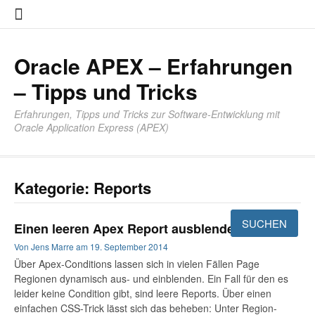
Zum
About
Impres
Datensc
Inhalt
springen
Oracle APEX – Erfahrungen
– Tipps und Tricks
Erfahrungen, Tipps und Tricks zur Software-Entwicklung mit
Oracle Application Express (APEX)
Kategorie:
Reports
Einen leeren Apex Report ausblenden
Von
Jens Marre
am
19. September 2014
Über Apex-Conditions lassen sich in vielen Fällen Page
Regionen dynamisch aus- und einblenden. Ein Fall für den es
leider keine Condition gibt, sind leere Reports. Über einen
einfachen CSS-Trick lässt sich das beheben: Unter Region-