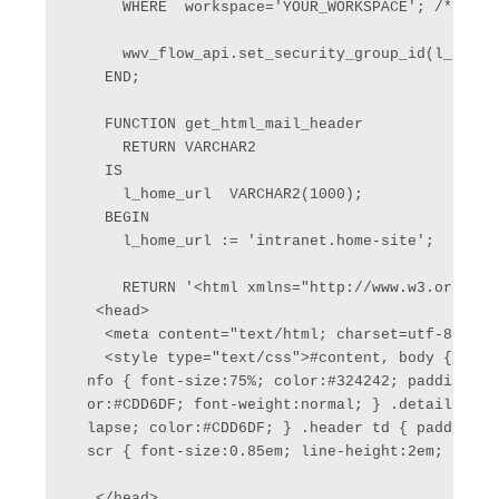
      WHERE  workspace='YOUR_WORKSPACE'; /* Use 
      wwv_flow_api.set_security_group_id(l_securi
    END;    

    FUNCTION get_html_mail_header

      RETURN VARCHAR2

    IS

      l_home_url  VARCHAR2(1000);

    BEGIN

      l_home_url := 'intranet.home-site';

      RETURN '<html xmlns="http://www.w3.org/1999
   <head>

    <meta content="text/html; charset=utf-8" htt
    <style type="text/css">#content, body { colo
  nfo { font-size:75%; color:#324242; padding:0;
  or:#CDD6DF; font-weight:normal; } .details td 
  lapse; color:#CDD6DF; } .header td { padding:4
  scr { font-size:0.85em; line-height:2em; } .hi
   </head>
