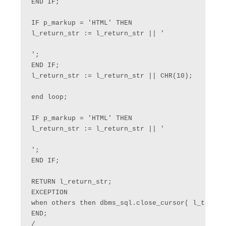
END IF;

IF p_markup = 'HTML' THEN

l_return_str := l_return_str || '

';

END IF;

l_return_str := l_return_str || CHR(10);

end loop;

IF p_markup = 'HTML' THEN

l_return_str := l_return_str || '

';

END IF;

RETURN l_return_str;

EXCEPTION

when others then dbms_sql.close_cursor( l_theCurs
END;
