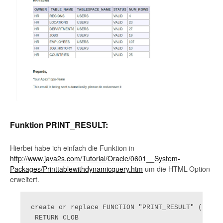
Funktion PRINT_RESULT:
Hierbei habe ich einfach die Funktion in
http://www.java2s.com/Tutorial/Oracle/0601__System-
Packages/Printtablewithdynamicquery.htm
um die HTML-Option
erweitert.
create or replace FUNCTION "PRINT_RESULT" ( p_qu
 RETURN CLOB
