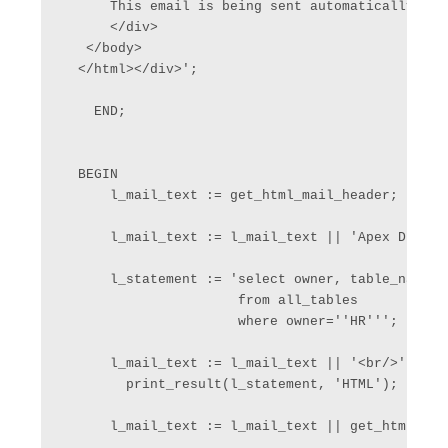
      This email is being sent automatically, pl
      </div>

   </body>

  </html></div>';

    END;

  BEGIN

      l_mail_text := get_html_mail_header;

      l_mail_text := l_mail_text || 'Apex DB-Inf
      l_statement := 'select owner, table_name, 
                      from all_tables

                      where owner=''HR''';

      l_mail_text := l_mail_text || '<br/>' ||'<
        print_result(l_statement, 'HTML');

      l_mail_text := l_mail_text || get_html_mail