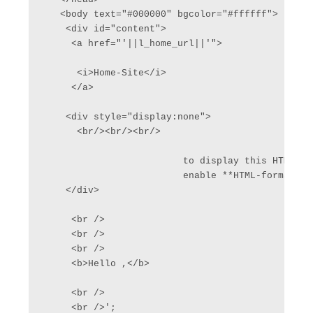
   <body text="#000000" bgcolor="#ffffff">

    <div id="content">

     <a href="'||l_home_url||'">

      <i>Home-Site</i>

     </a>

    <div style="display:none">

      <br/><br/><br/>

                  	 to display this HTML-Mail properly  <br/>

                  	 enable **HTML-format** in your Mail-client <br/>

    </div>

     <br />

     <br />

     <br />

     <b>Hello ,</b>

     <br />

     <br />';
