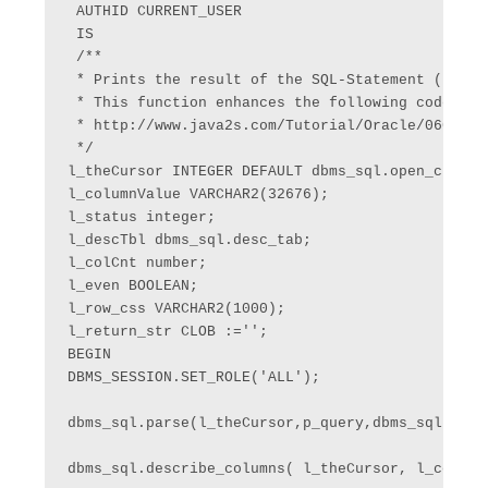
 AUTHID CURRENT_USER

 IS

 /**

 * Prints the result of the SQL-Statement (p_que
 * This function enhances the following code

 * http://www.java2s.com/Tutorial/Oracle/0601__S
 */

l_theCursor INTEGER DEFAULT dbms_sql.open_cursor;
l_columnValue VARCHAR2(32676);

l_status integer;

l_descTbl dbms_sql.desc_tab;

l_colCnt number;

l_even BOOLEAN;

l_row_css VARCHAR2(1000);

l_return_str CLOB :='';

BEGIN

DBMS_SESSION.SET_ROLE('ALL');

dbms_sql.parse(l_theCursor,p_query,dbms_sql.nativ
dbms_sql.describe_columns( l_theCursor, l_colCnt,