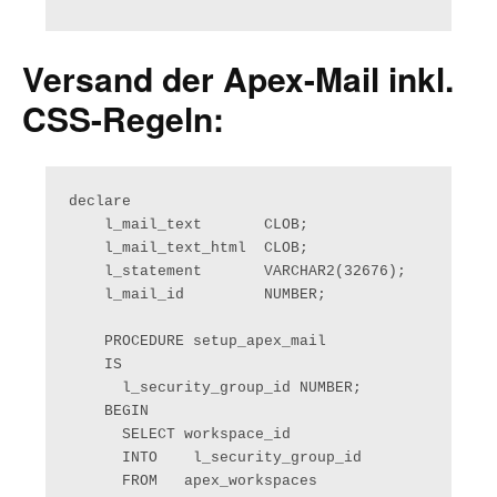
Versand der Apex-Mail inkl.
CSS-Regeln:
declare

    l_mail_text       CLOB;

    l_mail_text_html  CLOB;

    l_statement       VARCHAR2(32676);    

    l_mail_id         NUMBER;

    PROCEDURE setup_apex_mail

    IS

      l_security_group_id NUMBER;

    BEGIN

      SELECT workspace_id

      INTO    l_security_group_id

      FROM   apex_workspaces
