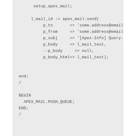
      setup_apex_mail;

     l_mail_id := apex_mail.send(

          p_to       => 'some.address@email.doma
          p_from     => 'some.address@email.domai
          p_subj     => '[Apex-Info] Query-Report
          p_body     => l_mail_text,

          --p_body     => null,

          p_body_html=> l_mail_text);

end;

/

BEGIN

  APEX_MAIL.PUSH_QUEUE;

END;

/
