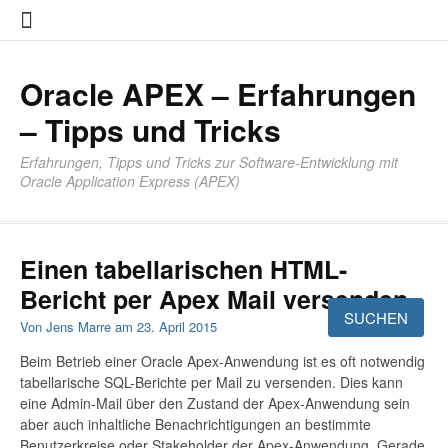
Zum
About
Impres
Datensc
Inhalt
springen
Oracle APEX – Erfahrungen
– Tipps und Tricks
Erfahrungen, Tipps und Tricks zur Software-Entwicklung mit
Oracle Application Express (APEX)
Einen tabellarischen HTML-
Bericht per Apex Mail versenden
Von
Jens Marre
am
23. April 2015
Beim Betrieb einer Oracle Apex-Anwendung ist es oft notwendig
tabellarische SQL-Berichte per Mail zu versenden. Dies kann
eine Admin-Mail über den Zustand der Apex-Anwendung sein
aber auch inhaltliche Benachrichtigungen an bestimmte
Benutzerkreise oder Stakeholder der Apex-Anwendung. Gerade