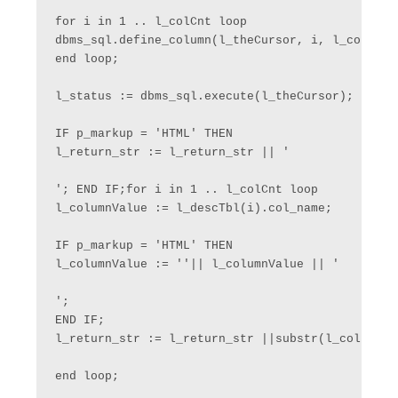
for i in 1 .. l_colCnt loop

dbms_sql.define_column(l_theCursor, i, l_columnVa
end loop;

l_status := dbms_sql.execute(l_theCursor);

IF p_markup = 'HTML' THEN

l_return_str := l_return_str || '

'; END IF;for i in 1 .. l_colCnt loop

l_columnValue := l_descTbl(i).col_name;

IF p_markup = 'HTML' THEN

l_columnValue := ''|| l_columnValue || '

';

END IF;

l_return_str := l_return_str ||substr(l_columnVal
end loop;
