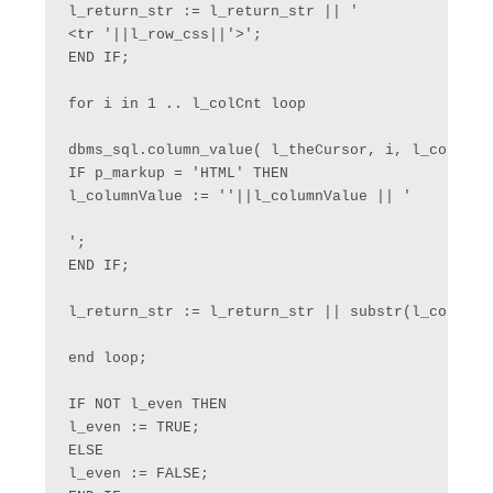
l_return_str := l_return_str || '

<tr '||l_row_css||'>';

END IF;

for i in 1 .. l_colCnt loop

dbms_sql.column_value( l_theCursor, i, l_columnVa
IF p_markup = 'HTML' THEN

l_columnValue := ''||l_columnValue || '

';

END IF;

l_return_str := l_return_str || substr(l_columnVa
end loop;

IF NOT l_even THEN

l_even := TRUE;

ELSE

l_even := FALSE;
