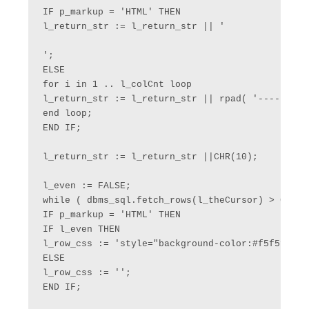
IF p_markup = 'HTML' THEN

l_return_str := l_return_str || '

';

ELSE

for i in 1 .. l_colCnt loop

l_return_str := l_return_str || rpad( '----', 200
end loop;

END IF;

l_return_str := l_return_str ||CHR(10);

l_even := FALSE;

while ( dbms_sql.fetch_rows(l_theCursor) > 0 ) lo
IF p_markup = 'HTML' THEN

IF l_even THEN

l_row_css := 'style="background-color:#f5f5ff;"';
ELSE

l_row_css := '';

END IF;
