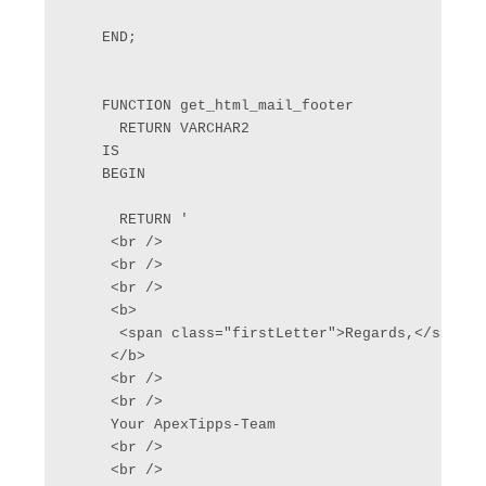
    END;

    FUNCTION get_html_mail_footer

      RETURN VARCHAR2

    IS

    BEGIN

      RETURN '

     <br />

     <br />

     <br />

     <b>

      <span class="firstLetter">Regards,</span>

     </b>

     <br />

     <br />

     Your ApexTipps-Team

     <br />

     <br />
